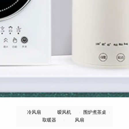
冷风扇
暧风机
围炉煮茶桌
取暖器
风扇